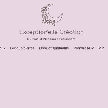
joux
Lexique pierres
iBook et spiritualité
Prendre RDV
VIP