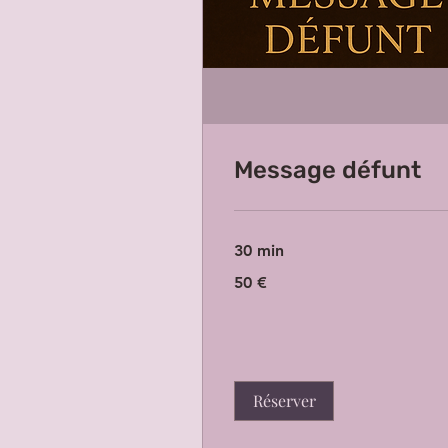
Message défunt
30 min
50
50 €
euros
Réserver