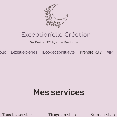
joux
Lexique pierres
iBook et spiritualité
Prendre RDV
VIP
Mes services
Tous les services
Tirage en visio
Soin en visio