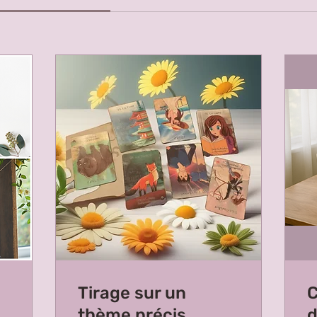
Tirage sur un
C
thème précis
d