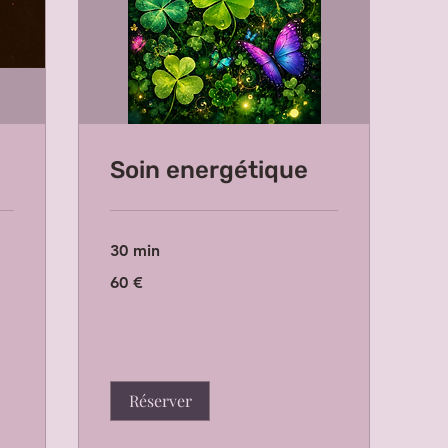
Soin energétique
30 min
60
60 €
euros
Réserver