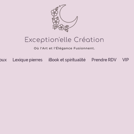
joux
Lexique pierres
iBook et spiritualité
Prendre RDV
VIP