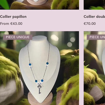
Collier papillon
Collier doub
Sale Price
Price
From
€43.00
€70.00
PIECE UNIQUE
PIECE U