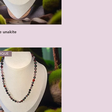
re unakite
NIQUE