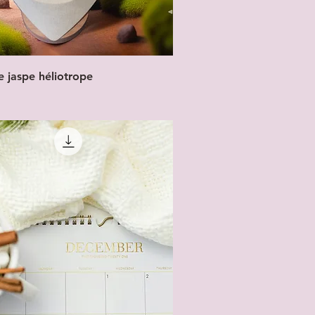
re jaspe héliotrope