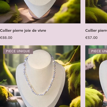
Collier pierre joie de vivre
Collier pier
Price
Price
€88.00
€57.00
PIECE UNIQUE
PIECE U