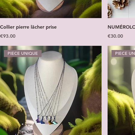
Collier pierre lâcher prise
NUMÉROLOGI
Price
Price
€93.00
€30.00
PIECE UNIQUE
PIECE U