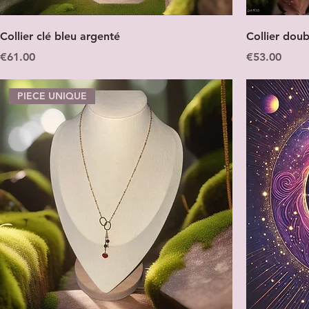
Collier clé bleu argenté
Collier dou
Price
Price
€61.00
€53.00
PIECE UNIQUE