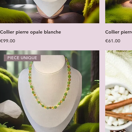
Collier pierre opale blanche
Collier pier
Price
Price
€99.00
€61.00
PIECE UNIQUE