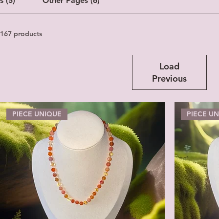
s (5)
Other Pages (6)
167 products
Load
Previous
PIECE UNIQUE
PIECE U