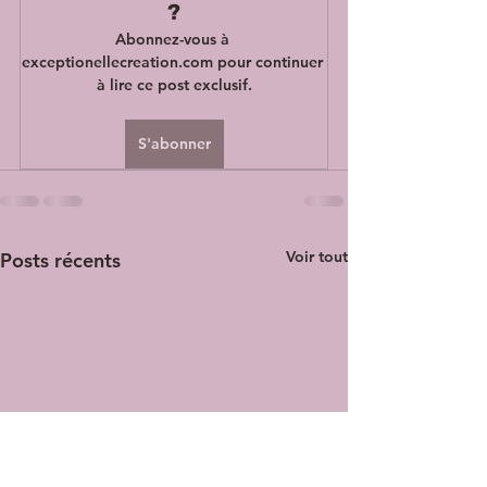
?
Abonnez-vous à 
exceptionellecreation.com pour continuer 
à lire ce post exclusif.
S'abonner
Voir tout
Posts récents