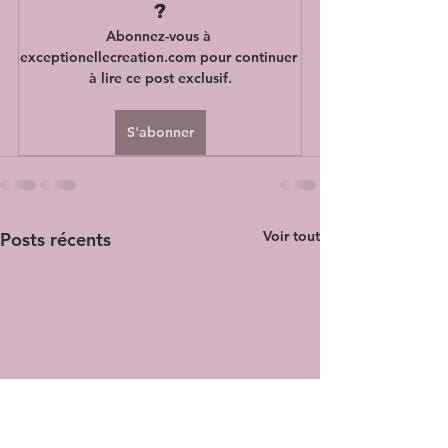
?
Abonnez-vous à 
exceptionellecreation.com pour continuer 
à lire ce post exclusif.
S'abonner
Voir tout
Posts récents