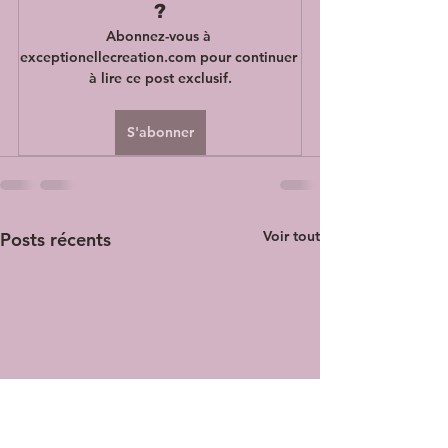
?
Abonnez-vous à 
exceptionellecreation.com pour continuer 
à lire ce post exclusif.
S'abonner
Voir tout
Posts récents